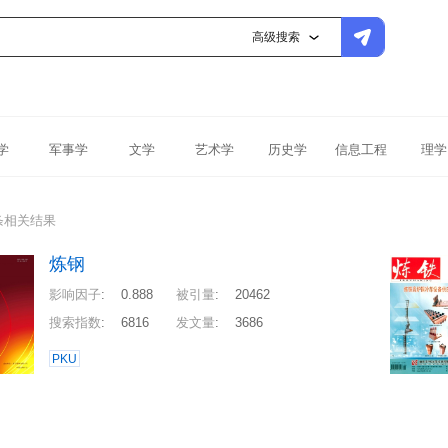
高级搜索
学
军事学
文学
艺术学
历史学
信息工程
理学
条相关结果
炼钢
影响因子
:
0.888
被引量
:
20462
搜索指数
:
6816
发文量
:
3686
PKU