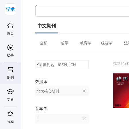
中文期刊
首页
全部
哲学
教育学
经济学
法
助手
找到约2
期刊
数据库
北大核心期刊
学者
首字母
L
收藏