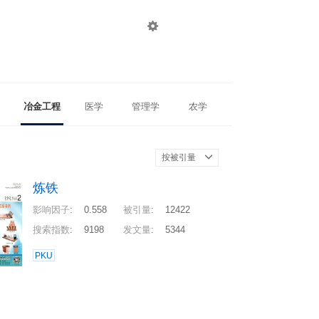

登录
注册
冶金工程
医学
管理学
农学
按被引量
炼铁
影响因子
:
0.558
被引量
:
12422
搜索指数
:
9198
发文量
:
5344
PKU