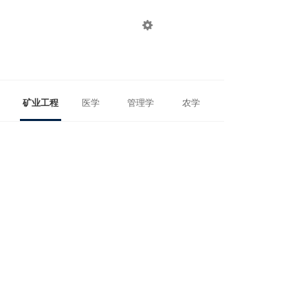

登录
注册
矿业工程
医学
管理学
农学