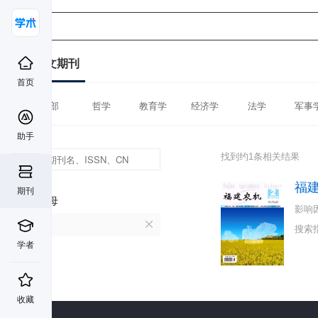
中文期刊
首页
全部
哲学
教育学
经济学
法学
军事
助手
找到约1条相关结果
福
期刊
首字母
影响
F
搜索
学者
收藏