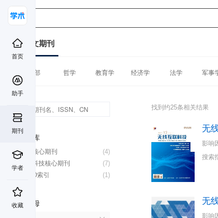
中文期刊
首页
全部
哲学
教育学
经济学
法学
军事
助手
找到约25条相关结果
无
期刊
数据库
影响
北大核心期刊
(4)
搜索
中国科技核心期刊
(7)
学者
CSCD索引
(1)
无
首字母
收藏
影响