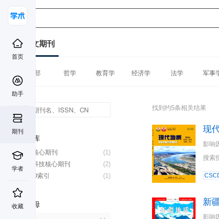
中文期刊
首页
全部
哲学
教育学
经济学
法学
军事
助手
找到约5条相关结果
现
期刊
数据库
影响
北大核心期刊
(1)
搜索
中国科技核心期刊
(2)
学者
CSCD索引
(1)
CSC
新
首字母
收藏
影响