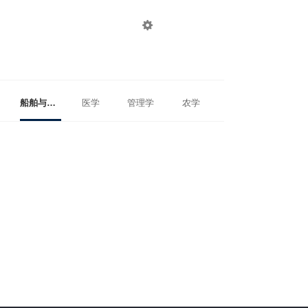

登录
注册
船舶与海洋工程
医学
管理学
农学