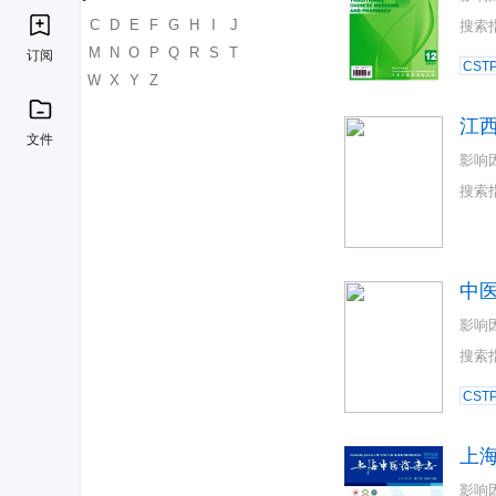
A
B
C
D
E
F
G
H
I
J
搜索
K
L
M
N
O
P
Q
R
S
T
订阅
CST
U
V
W
X
Y
Z
江
文件
影响
搜索
中
影响
搜索
CST
上
影响