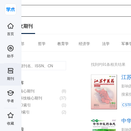
中文期刊
首页
全部
哲学
教育学
经济学
法学
军事
助手
找到约91条相关结果
江
期刊
数据库
影响
北大核心期刊
(8)
搜索
中国科技核心期刊
(37)
学者
CSSCI索引
(1)
CST
CSCD索引
(2)
中
收藏
首字母
影响