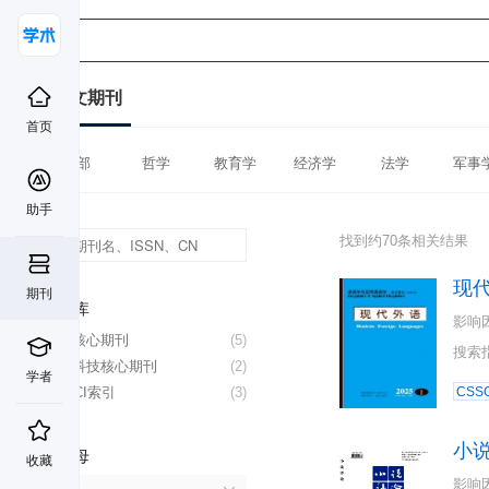
中文期刊
首页
全部
哲学
教育学
经济学
法学
军事
助手
找到约70条相关结果
现
期刊
数据库
影响
北大核心期刊
(5)
搜索
中国科技核心期刊
(2)
学者
CSSCI索引
(3)
CSSC
小
首字母
收藏
影响